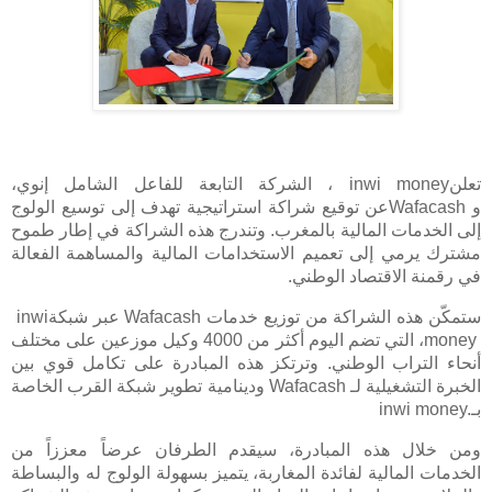
تعلن
inwi money
،
الشركة
التابعة
للفاعل الشامل إنوي
،
و
Wafacash
عن توقيع شراكة استراتيجية تهدف إلى توسيع الولوج
إلى الخدمات المالية بالمغرب. وتندرج هذه الشراكة في إطار طموح
مشترك يرمي إلى تعميم الاستخدامات المالية والمساهمة الفعالة
في رقمنة الاقتصاد الوطني
.
ستمكّن هذه الشراكة من توزيع خدمات
Wafacash
عبر شبكة
inwi
money
، التي تضم اليوم أكثر من 4000 وكيل موزعين على مختلف
أنحاء التراب الوطني. وترتكز هذه المبادرة على تكامل قوي بين
الخبرة التشغيلية لـ
Wafacash
ودينامية تطوير شبكة القرب الخاصة
بـ
inwi money.
ومن خلال هذه المبادرة، سيقدم الطرفان عرضاً معززاً من
الخدمات المالية لفائدة المغاربة، يتميز
بسهولة الولوج له
والبساطة