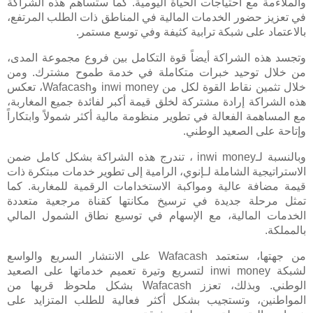
والملاءمة مع احتياجات الحياة اليومية. كما ستساهم هذه الشراكة
في تعزيز حضور الخدمات المالية في المناطق ذات الطلب المرتفع،
بالاعتماد على شبكة ترابية كثيفة وفي توسع مستمر
.
وتجسد هذه الشراكة أيضاً قوة التكامل بين فروع مجموعة المدى،
من خلال توحيد خبرات متكاملة في خدمة طموح مشترك. ومن
خلال تثمين نقاط القوة لكل من
inwi money
و
Wafacash
، تعكس
هذه الشراكة إرادة مشتركة لخلق قيمة أكبر لفائدة جميع المغاربة،
مع المساهمة الفعالة في تطوير منظومة مالية أكثر شمولاً وابتكاراً
وإتاحة على الصعيد الوطني
.
وبالنسبة لـ
inwi money
، تندرج هذه الشراكة بشكل كامل ضمن
الاستراتيجية الشاملة لـ
إنوي
، الرامية إلى تطوير خدمات مبتكرة ذات
قيمة مضافة عالية ومواكبة الاستخدامات الرقمية للمغاربة. كما
تمثل مرحلة جديدة في ترسيخ مكانتها كقناة مرجعية متعددة
الخدمات المالية، مع الإسهام في توسيع نطاق الشمول المالي
بالمملكة
.
من جهتها، ستعتمد
Wafacash
على الانتشار السريع والواسع
لشبكة
inwi money
لتسريع وتيرة تعميم خدماتها على الصعيد
الوطني. وبذلك، تعزز
Wafacash
بشكل ملحوظ قربها من
المواطنين، وتستجيب بشكل أكثر فعالية للطلب المتزايد على