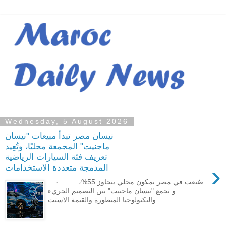
Wednesday, 5 August 2026
نيسان مصر تبدأ مبيعات "نيسان
ماجنيت" المجمعة محليًا، وتُعِيد
تعريف فئة السيارات الرياضية
›
المدمجة متعددة الاستخدامات
· صُنعت في مصر بمكون محلي يتجاوز 55%،
و تجمع "نيسان ماجنيت" بين التصميم الجريء
والتكنولوجيا المتطورة والقيمة الاستث...