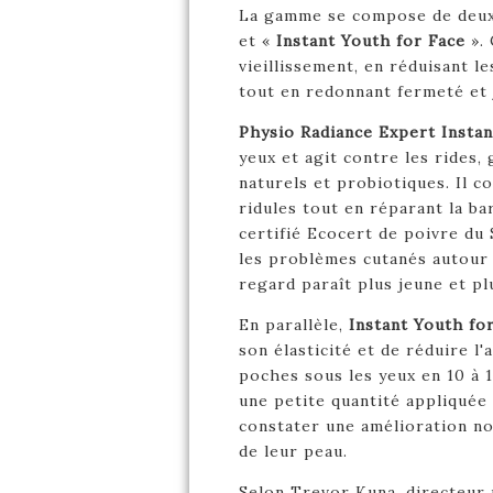
La gamme se compose de deux
et «
Instant Youth for Face
». 
vieillissement, en réduisant le
tout en redonnant fermeté et 
Physio Radiance Expert Instan
yeux et agit contre les rides,
naturels et probiotiques. Il c
ridules tout en réparant la ba
certifié Ecocert de poivre du 
les problèmes cutanés autour 
regard paraît plus jeune et pl
En parallèle,
Instant Youth fo
son élasticité et de réduire l
poches sous les yeux en 10 à 1
une petite quantité appliquée 
constater une amélioration not
de leur peau.
Selon Trevor Kuna, directeur