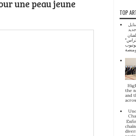
pour une peau jeune
TOP AR
تايل
ديد
ماروك ديلي نيوز: صدرت أحدث أغنيات الفنان
الراس
وتيوب
Highl
the n
and t
acros
Une
Cha
Enfin
chaîn
diver