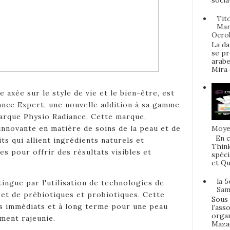
socia
Tit
Mar
Ocro
La da
se pr
arabe
Mira e
axée sur le style de vie et le bien-être, est
ance Expert, une nouvelle addition à sa gamme
arque Physio Radiance. Cette marque,
nnovante en matière de soins de la peau et de
Moyen
En c
s qui allient ingrédients naturels et
Think
es pour offrir des résultats visibles et
spéci
et Qu
la 
ingue par l'utilisation de technologies de
Sam
 et de prébiotiques et probiotiques. Cette
Sous 
s immédiats et à long terme pour une peau
l’ass
organ
ement rajeunie.
Mazag