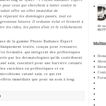
e pour ceux qui cherchent à lutter contre le
roduit offre un effet immédiat de
en réparant les dommages passés, tout en
gressions futures. Il redonne éclat et fermeté à
de s
tre les rides, les pattes d’oie et le relâchement
MOTOR
ues de la gamme Physio Radiance Expert
Multim
cliniquement testés, conçus pour restaurer,
Ces formules, qui intègrent des prébiotiques
Hom
uvés par les dermatologues qu’ils contribuent
Abou
ané sain, essentiel pour une barrière cutanée
Site
ules enrichies en prébiotiques et en
Cont
microbiome cutané sain, ce qui est
Foru
 effets immédiats que pour un soin à long