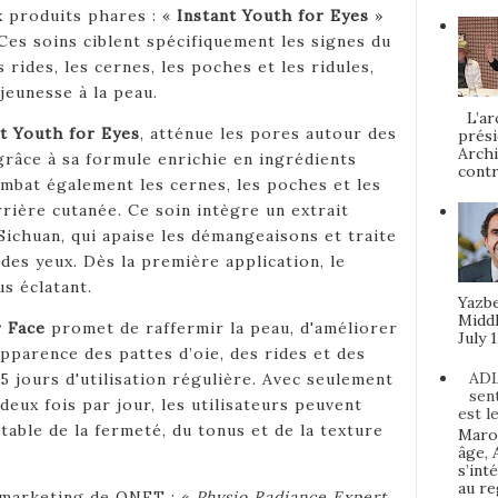
 produits phares : «
Instant Youth for Eyes
»
Ces soins ciblent spécifiquement les signes du
s rides, les cernes, les poches et les ridules,
jeunesse à la peau.
L’arc
t Youth for Eyes
, atténue les pores autour des
prési
Archi
 grâce à sa formule enrichie en ingrédients
contr
ombat également les cernes, les poches et les
rrière cutanée. Ce soin intègre un extrait
Sichuan, qui apaise les démangeaisons et traite
des yeux. Dès la première application, le
us éclatant.
Yazbe
Middl
r Face
promet de raffermir la peau, d'améliorer
July 1
'apparence des pattes d’oie, des rides et des
ADL
5 jours d'utilisation régulière. Avec seulement
sen
deux fois par jour, les utilisateurs peuvent
est l
able de la fermeté, du tonus et de la texture
Maroc
âge, 
s’int
au re
 marketing de QNET : «
Physio Radiance Expert