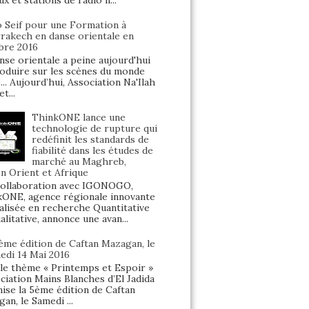
ux et stations de radio n...
o Seif pour une Formation à
rakech en danse orientale en
bre 2016
nse orientale a peine aujourd'hui
oduire sur les scènes du monde
... Aujourd’hui, Association Na'Ilah
t...
ThinkONE lance une
technologie de rupture qui
redéfinit les standards de
fiabilité dans les études de
marché au Maghreb,
 Orient et Afrique
ollaboration avec IGONOGO,
ONE, agence régionale innovante
alisée en recherche Quantitative
alitative, annonce une avan...
5ème édition de Caftan Mazagan, le
edi 14 Mai 2016
le thème « Printemps et Espoir »
ociation Mains Blanches d’El Jadida
ise la 5ème édition de Caftan
an, le Samedi ...