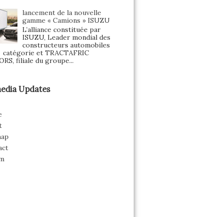
lancement de la nouvelle
gamme « Camions » ISUZU
L’alliance constituée par
ISUZU, Leader mondial des
constructeurs automobiles
a catégorie et TRACTAFRIC
S, filiale du groupe...
edia Updates
e
t
map
act
m