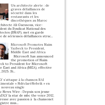
Un architecte alerte : de
graves défaillances de
sécurité dans les
restaurants et les
discothèques au Maroc
hitecte Ali Guessous, vice-
dent du Syndicat National des
tectes (SNAP), met en garde
e de sérieuses défaillances struc...
Microsoft Promotes Naim
Yazbeck to President,
Middle East and Africa
Microsoft has announced
the promotion of Naim
ck to President for Microsoft
e East and Africa (MEA), effective
, 2025. Si...
Y s’attaque à la chanson RAI
timentale « NdéclaréNebrik » en
e nouveau single
 News Wire : Depuis son jeune
ADLY la star de mbc the voice 2012,
éresse avec passion à la chansonet
gistre mus...