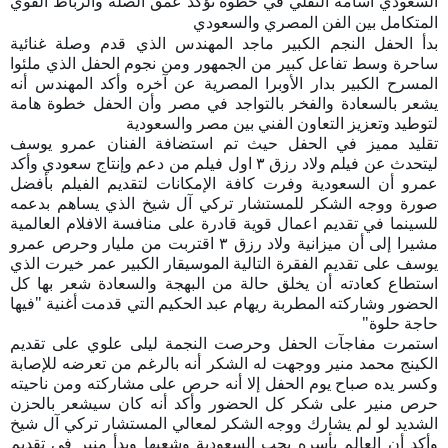
السعودي أسامة النقلي في خطوة تؤكد عمق الصلة والرباط القوي
المتكامل بين الفن المصري والسعودي
بدأ الحفل النجم الكبير ماجد المهندس الذي قدم وصلة غنائية
ساحرة وسط تفاعل كبير من الجمهور ومن نجوم الحفل الذي ملئوا
المسرح الكبير بدار الأوبرا المصرية عن آخره وأكد المهندس أنه
يشعر بالسعادة والفخر بالتواجد في مصر وأن الحفل خطوة هامة
لتوطيد وتعزيز التعاون الفني بين مصر والسعودية
تقليد مميز في الحفل حيث تم استضافة الفنان عمرو يوسف
ليتحدث عن فيلم ولاد رزق ٣ اول فيلم من دعم وإنتاج سعودي وأكد
عمرو أن السعودية وفرت كافة الإمكانات لتقديم الفيلم بأفضل
صورة ووجه الشكر للمستشار تركي آل شيخ الذي يساهم بدعمه
للسينما في تقديم اعمال قوية قادرة على منافسة الافلام العالمية
مشيرا إلى أن ميزانية ولاد رزق ٣ اقتربت من مليار وحرص عمرو
يوسف على تقديم الفقرة التالية الموسيقار الكبير عمر خيرت الذي
استطاع كعادته أن يخلق حالة من البهجة والسعادة شعر بها كل
الحضور وشاركته المطربة ريهام عبد الحكيم التي قدمت أغنية "فيها
حاجة حلوة"
استمرت مفاجآت الحفل وحرصت النجمة ليلى علوي على تقديم
الكينج محمد منير ووجهت له الشكر أنه بالرغم من تعرضه للإصابة
وكسر يده صباح يوم الحفل إلا أنه حرص على مشاركته ومن ناحيته
حرص منير على شكر كل الحضور وأكد أنه كان سيشعر بالحزن
الشديد لو لم يشارك ووجه الشكر لمعالي المستشار تركي آل شيخ
وأكد أن العالم بأسره يحب السعودية وشعبها وبدأ منير في تقديم