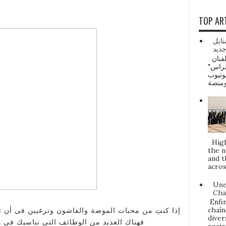
TOP AR
تايل
ديد
ماروك ديلي نيوز: صدرت أحدث أغنيات الفنان
الراس
وتيوب
Highl
the n
and t
acros
Une
Cha
Enfin
chaîn
إذا كنتِ من محبات الموضة والفاشون وترغبين فى أن ،
diver
فهناك العديد من الوظائف التى تناسبك فى ه