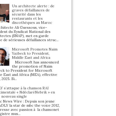
Un architecte alerte : de
graves défaillances de
sécurité dans les
restaurants et les
discothèques au Maroc
hitecte Ali Guessous, vice-
dent du Syndicat National des
tectes (SNAP), met en garde
e de sérieuses défaillances struc...
Microsoft Promotes Naim
Yazbeck to President,
Middle East and Africa
Microsoft has announced
the promotion of Naim
ck to President for Microsoft
e East and Africa (MEA), effective
, 2025. Si...
Y s’attaque à la chanson RAI
timentale « NdéclaréNebrik » en
e nouveau single
 News Wire : Depuis son jeune
ADLY la star de mbc the voice 2012,
éresse avec passion à la chansonet
gistre mus...