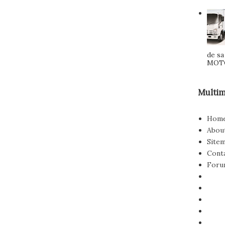
de s
MOTOR
Multim
Hom
Abou
Site
Cont
Foru