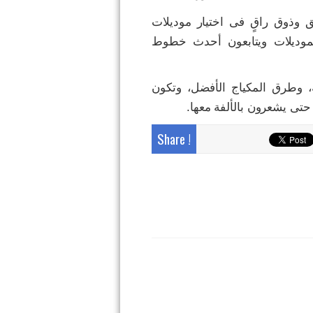
 وذوق راقٍ فى اختيار موديلات
لموديلات ويتابعون أحدث خطوط
ة، وطرق المكياج الأفضل، وتكون
حتى يشعرون بالألفة معها
Share !