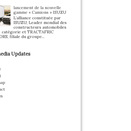
lancement de la nouvelle
gamme « Camions » ISUZU
L’alliance constituée par
ISUZU, Leader mondial des
constructeurs automobiles
a catégorie et TRACTAFRIC
S, filiale du groupe...
edia Updates
e
t
map
act
m