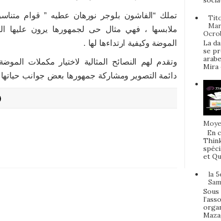
socia
تملك “الفاشون بلوجر نورهان عطيه ” قوام متناسق
Tit
Mar
ملابسها ، فهي مثال حى لجمهورها يرون عليها ا
Ocro
La da
الموضة وكيفية ارتداءها لها .
se pr
arabe
وتقدم لهم النصائح المثالية لاختيار مكملات الموض
Mira e
دائمة التصوير ومشاركة جمهورها بعض جوانب حياتها .
Moyen
En c
Think
spéci
et Qu
la 
Sam
Sous 
l’ass
organ
Mazag