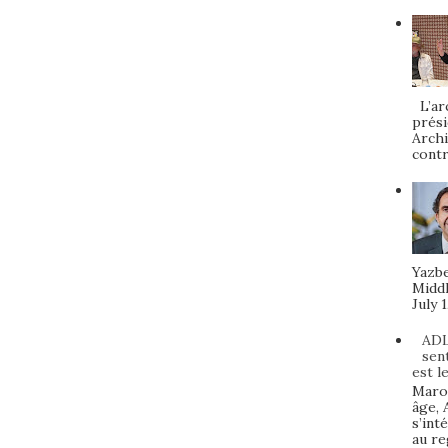
L’arc
prési
Archi
contr
Yazbe
Middl
July 1
ADL
sen
est l
Maroc
âge, 
s’int
au re