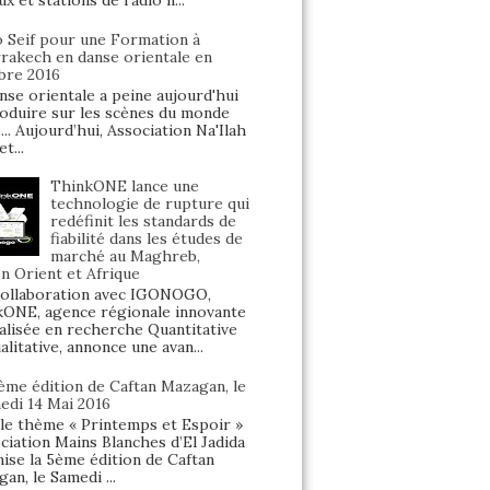
ux et stations de radio n...
o Seif pour une Formation à
rakech en danse orientale en
bre 2016
nse orientale a peine aujourd'hui
oduire sur les scènes du monde
... Aujourd’hui, Association Na'Ilah
t...
ThinkONE lance une
technologie de rupture qui
redéfinit les standards de
fiabilité dans les études de
marché au Maghreb,
 Orient et Afrique
ollaboration avec IGONOGO,
ONE, agence régionale innovante
alisée en recherche Quantitative
alitative, annonce une avan...
5ème édition de Caftan Mazagan, le
edi 14 Mai 2016
le thème « Printemps et Espoir »
ociation Mains Blanches d’El Jadida
ise la 5ème édition de Caftan
an, le Samedi ...