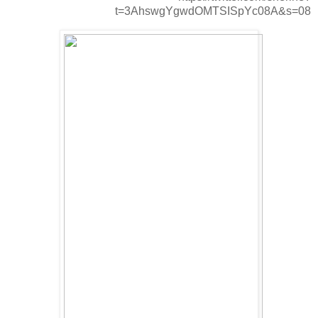
t=3AhswgYgwdOMTSISpYc08A&s=08