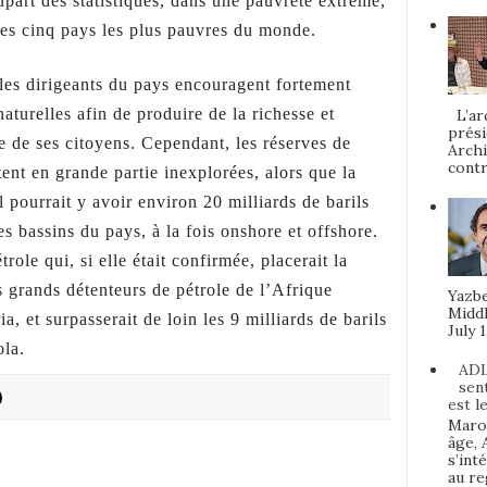
upart des statistiques, dans une pauvreté extrême,
des cinq pays les plus pauvres du monde.
 les dirigeants du pays encouragent fortement
aturelles afin de produire de la richesse et
L’arc
prési
e de ses citoyens. Cependant, les réserves de
Archi
contr
ent en grande partie inexplorées, alors que la
l pourrait y avoir environ 20 milliards de barils
s bassins du pays, à la fois onshore et offshore.
ole qui, si elle était confirmée, placerait la
grands détenteurs de pétrole de l’Afrique
Yazbe
Middl
a, et surpasserait de loin les 9 milliards de barils
July 1
ola.
ADL
sen
est l
Maroc
âge, 
s’int
au re