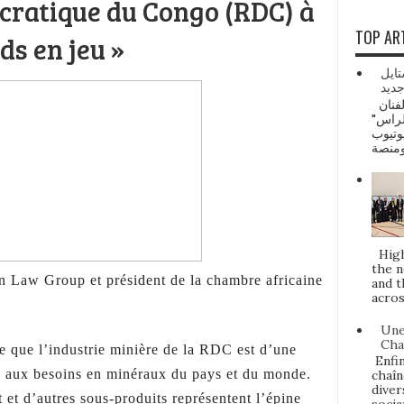
cratique du Congo (RDC) à
TOP AR
rds en jeu »
محمد
خلي
ماروك ديلي نيوز: صدرت أحدث أغنيات الفنان
السعو
حصريا
Highl
the n
 Law Group et président de la chambre africaine
and t
acros
Une
Cha
e que l’industrie minière de la RDC est d’une
Enfin
e aux besoins en minéraux du pays et du monde.
chaîn
diver
t et d’autres sous-produits représentent l’épine