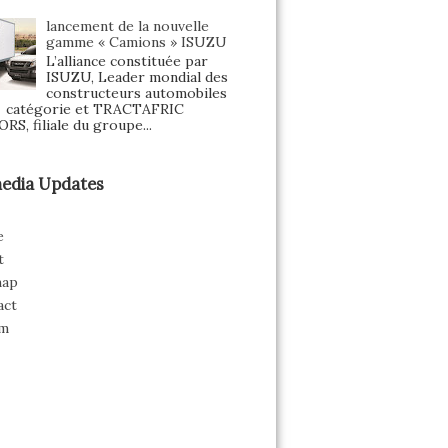
lancement de la nouvelle
gamme « Camions » ISUZU
L’alliance constituée par
ISUZU, Leader mondial des
constructeurs automobiles
a catégorie et TRACTAFRIC
S, filiale du groupe...
edia Updates
e
t
map
act
m