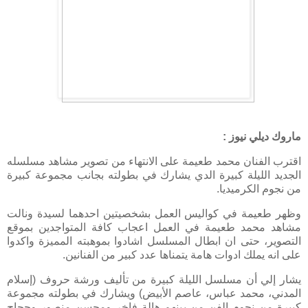
ماروك ديلي نيوز :
اقترب الفنان محمد طعيمة على الانتهاء من تصوير مشاهد مسلسله
الجديد الليلة كبيرة الدي يشارك في بطولته بجانب مجموعة كبيرة
من نجوم الكرميديا.
وظهر طعيمة في كواليس العمل بشخصيتين احدهما لسيدة ونالت
مشاهد محمد طعيمة في العمل اعجاب كافة المتواجدين بموقع
التصوير، حتى ان ابطال المسلسل اشادوا بموهبته المميزة واكدوا
على انه يملك ادوات هامة يتمناها عدد كبير من الفنانين.
يشار إلي أن مسلسل الليلة كبيرة من تأليف ورشة حروف (إسلام
المدني، محمد عباس، عاصم الأبيض) ويشارك في بطولته مجموعة
كبيرة من نجوم الفن من بينهم هالة فاخر ومحسن منصور وحجاج