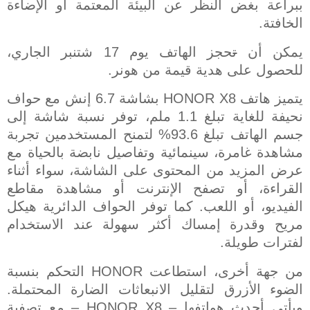
ببراعة بغض النظر عن البيئة المعتمة أو الإضاءة
الخافتة.
يمكن أن
ت
حجز الهاتف يوم 17 شتنبر الجاري،
للحصول على هدية قيمة من هونر.
يتميز هاتف
HONOR X8
بشاشة 6.7 إنش مع حواف
نحيفة للغاية تبلغ 1.1 ملم، توفر نسبة شاشة إلى
جسم الهاتف تبلغ 93.6% لتمنح المستخدمين تجربة
مشاهدة غامرة، سينمائية وتفاصيل نابضة بالحياة مع
عرض المزيد من المحتوى على الشاشة، سواء أثناء
القراءة، أو تصفح الإنترنت أو مشاهدة مقاطع
الفيديو، أو اللعب. كما توفر الحواف الدائرية هيكل
مريح وقدرة إمساك أكثر سهولة عند الاستخدام
لفترات طويلة.
من جهة أخرى، استطاعت
HONOR
التحكم بنسبة
الضوء الأزرق لتقليل الانبعاثات الضارة المحتملة.
ويأتي أحدث هواتفها –
HONOR X8
– مع تصفية