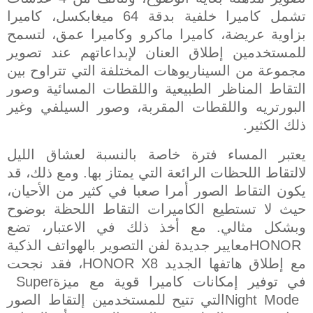
تشمل كاميرا خلفية بدقة 64 ميغابكسل، كاميرا
بزاوية عريضة، كاميرا ماكرو وكاميرا عمق، لتسمح
للمستخدمين إطلاق العنان لإبداعاتهم عند تصوير
مجموعة من السيناريوهات المختلفة التي تتراوح بين
التقاط المناظر الطبيعية واللقطات المسائية وصور
البورتريه واللقطات المقربة، وصور السيلفي وغير
ذلك الكثير.
يعتبر المساء فترة خاصة بالنسبة لعشاق الليل
لالتقاط اللحظات الرائعة التي يمتاز بها. ومع ذلك، قد
يكون التقاط الصور أمرا صعبا في كثير من الأحيان،
حيث لا تستطيع الكاميرات التقاط اللحظة بوضوح
وبشكل مثالي. مع أخذ ذلك في الاعتبار، تضع
HONOR
معايير جديدة لفن التصوير بالهواتف الذكية
مع إطلاق
هاتفها الجديد
HONOR X8
،
فقد نجحت
في توفير إمكانات كاميرا قوية مع ميزة
Super
Night Mode
التي تتيح للمستخدمين إلتقاط الصور