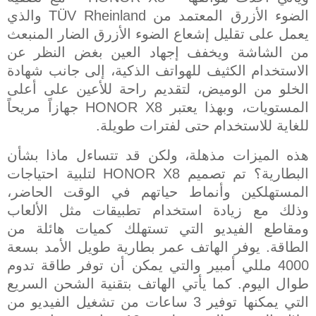
الضوء الأزرق المعتمد من
TÜV Rheinland
والذي
يعمل على تقليل إشعاع الضوء الأزرق الضار المنبعث
من الشاشة ويخفف إجهاد العين بغض النظر عن
الاستخدام الكثيف للهواتف الذكية، إلى جانب شهادة
الخلو من الوميض، لتقديم راحة للأعين على أعلى
المستويات، وبهذا يعتبر
HONOR X8
جهازاً مريحاً
للغاية للاستخدام حتى لفترات طويلة.
هذه الميزات مذهلة، ولكن قد تتساءل ماذا بشأن
البطارية؟ تم تصميم
HONOR X8
لتلبية احتياجات
المستهلكين وأنماط حياتهم في الوقت الحاضر،
وذلك مع زيادة استخدام تطبيقات مثل الألعاب
ومقاطع الفيديو التي تستهلك كميات هائلة من
الطاقة. يوفر الهاتف عمر بطارية طويل الأمد بسعة
4000 مللي أمبير والتي يمكن أن توفر طاقة تدوم
طوال اليوم. كما يأتي الهاتف بتقنية الشحن السريع
التي يمكنها توفير 3 ساعات من تشغيل الفيديو من