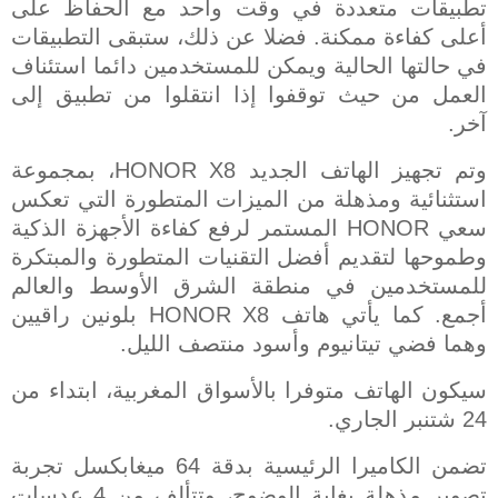
تطبيقات متعددة في وقت واحد مع الحفاظ على
أعلى كفاءة ممكنة. فضلا عن ذلك، ستبقى التطبيقات
في حالتها الحالية ويمكن للمستخدمين دائما استئناف
العمل من حيث توقفوا إذا انتقلوا من تطبيق إلى
آخر
.
وتم تجهيز الهاتف الجديد
HONOR X8
، بمجموعة
استثنائية ومذهلة من الميزات المتطورة التي تعكس
سعي
HONOR
المستمر لرفع كفاءة الأجهزة الذكية
وطموحها لتقديم أفضل التقنيات المتطورة والمبتكرة
للمستخدمين في منطقة الشرق الأوسط والعالم
أجمع. كما يأتي هاتف
HONOR X8
بلونين راقيين
وهما فضي تيتانيوم وأسود منتصف الليل.
سيكون الهاتف متوفرا بالأسواق المغربية، ابتداء من
24 شتنبر الجاري.
تضمن الكاميرا الرئيسية بدقة 64 ميغابكسل تجربة
تصوير مذهلة بغاية الوضوح، وتتألف من 4 عدسات