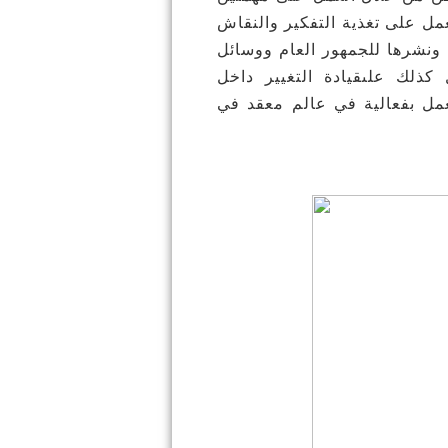
متكاملتين: التفكير (Think) والعمل (Do). ة التفكير والنقاش
 ونشرها للجمهور العام ووسائل
ل كذلك علىقيادة التغيير داخل
عمل بفعالية في عالم معقد في