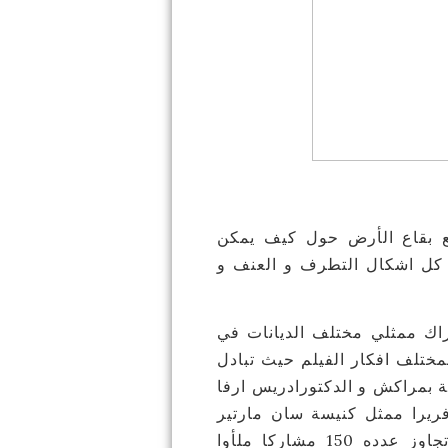
ع بقاع الأرض حول كيف يمكن
ن كل اشكال التطرف و العنف و
اك ممثلي مختلف الديانات في
ختلف افكار الفيلم حيث تبادل
 بمراكش و الدكتورادريس ارفا
فريرا ممثل كنيسة سان مارتير
بمراكش الحوار بشكل استحسنه الحضور الذي تجاوز عدده 150 مشاركا ملأوا