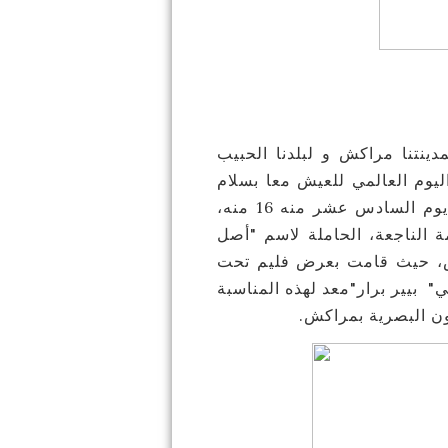
دينتنا مراكش و لبلدنا الحبيب
ليوم العالمي للعيش معا بسلام
الذي، الذي يقام شهر ماي من كل سنة، وتحديدا يوم السادس عشر منه 16 منه،
ة الناجعة، الحاملة لاسم "أصل
كش، حيث قامت بعرض فليم تحت
عنوان "نحن جميعا Nous Tous " معد لهذه المناسبة
فنون البصرية بمراكش