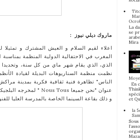
socia
Tit
Mar
Ocro
La da
se pr
ماروك ديلي نيوز :
arabe
Mira e
اعلاء لقيم السلام و العيش المشترك و تمثيلا لم
المغرب في الاحتفالية الدولية المنظمة بمناسبة ا
نظمت منظمة السناريوهات البديلة لقيادة الأنظم
Moyen
الناس" تظاهرة فنية ثقافية فكرية بمدينة مرا
En c
Think
لمخرجه البلجيكي" بيير برار"
spéci
و ذلك بقاعة السينما الخاصة بالمدرسة العليا لل.
et Qu
la 
Sam
Sous 
l’ass
organ
Mazag