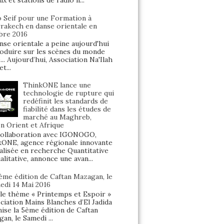
ux et stations de radio n...
o Seif pour une Formation à
rakech en danse orientale en
bre 2016
nse orientale a peine aujourd'hui
oduire sur les scènes du monde
... Aujourd’hui, Association Na'Ilah
t...
ThinkONE lance une
technologie de rupture qui
redéfinit les standards de
fiabilité dans les études de
marché au Maghreb,
 Orient et Afrique
ollaboration avec IGONOGO,
ONE, agence régionale innovante
alisée en recherche Quantitative
alitative, annonce une avan...
5ème édition de Caftan Mazagan, le
edi 14 Mai 2016
le thème « Printemps et Espoir »
ociation Mains Blanches d’El Jadida
ise la 5ème édition de Caftan
an, le Samedi ...