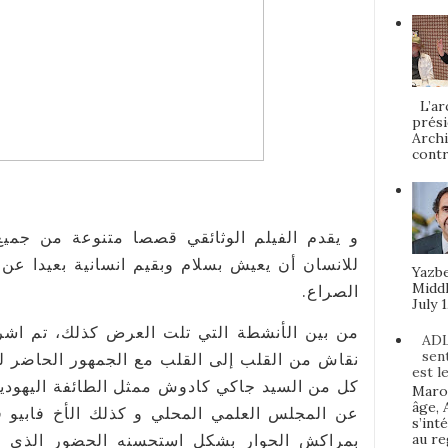
L’arc
prési
Archi
contr
و يقدم الفيلم الوثائقي قصصا متنوعة من جمي
للانسان أن يعيش بسلام وبقيم انسانية بعيدا ع
Yazbe
Middl
الصراع.
July 1
من بين الأنشطة التي تلت العرض كذلك، تم اشر
ADL
sen
نقاش من القلب إلى القلب مع الجمهور الحاضر لم
est l
كل من السيد جاكي كادوش ممثل الطائفة اليهودية
Maroc
âge, 
عن المجلس العلمي المحلي و كذلك الأخ فابيو 
s’int
au re