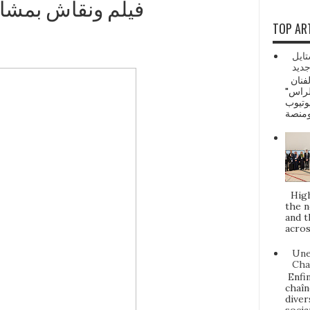
فيلم ونقاش بمشاركة مم
TOP AR
تايل
ديد
ماروك ديلي نيوز: صدرت أحدث أغنيات الفنان
الراس
وتيوب
Highl
the n
and t
acros
Une
Cha
Enfin
chaîn
diver