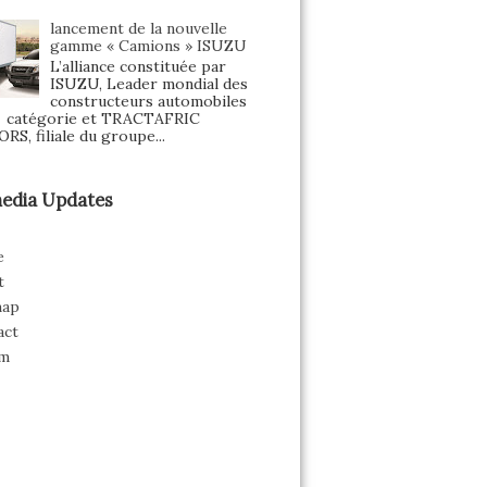
lancement de la nouvelle
gamme « Camions » ISUZU
L’alliance constituée par
ISUZU, Leader mondial des
constructeurs automobiles
a catégorie et TRACTAFRIC
S, filiale du groupe...
edia Updates
e
t
map
act
m