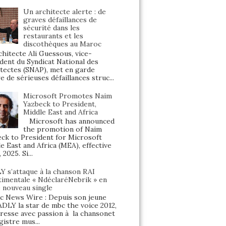
Un architecte alerte : de
graves défaillances de
sécurité dans les
restaurants et les
discothèques au Maroc
hitecte Ali Guessous, vice-
dent du Syndicat National des
tectes (SNAP), met en garde
e de sérieuses défaillances struc...
Microsoft Promotes Naim
Yazbeck to President,
Middle East and Africa
Microsoft has announced
the promotion of Naim
ck to President for Microsoft
e East and Africa (MEA), effective
, 2025. Si...
Y s’attaque à la chanson RAI
timentale « NdéclaréNebrik » en
e nouveau single
 News Wire : Depuis son jeune
ADLY la star de mbc the voice 2012,
éresse avec passion à la chansonet
gistre mus...