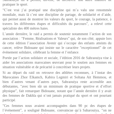
pratiquer le sport.
“C’est vrai j’ai pratiqué une discipline qui m’a valu une renommée
mondiale, mais là c’est une discipline de partage, de solidarité et d’aide,
qui permet aussi de montrer les valeurs du sport, le courage, la patience, à
travers les différentes étapes et difficultés du parcours”, a relevé cette
spécialiste des 400 mètres haies.
L’année dernière, le raid a permis de soutenir notamment l’action de son
association : “Femme, Réalisations et Valeurs” qui, de son côté, appuie lors
de cette édition l’association Avenir qui s’occupe des enfants atteints du
cancer, relève Bidouane qui insiste sur le caractère “exceptionnel” de cet
événement solidaire, célébrant la femme et l’enfance.
Portée par l’action solidaire et sociale, l’édition 2016 de Sahraouiya vise à
aider les associations marocaines œuvrant pour le soutien aux femmes en
situation vulnérable et de précarité à concrétiser leurs projets.
Si au départ du raid on retrouve des athlètes reconnues, à l’instar des
Marocaines Zhor Elkamch, Kabira Legmiri et Soltana Ait Hemmou, et
bien d’autres venant d’autres pays, Sahraouiya reste accessible aux
débutantes, “avec bien sûr un minimum de pratique sportive et d’effort
physique”, fait remarquer Bidouane, notant que l’année dernière il y avait
des femmes de Dakhla qui n’ont jamais pratiqué du sport et ont pourtant
participé.
“Ces femmes nous avaient accompagnées dans 90 pc des étapes de
l’événement”, a souligné Bidouane, convaincue qu’à Saharouiya, “on ne