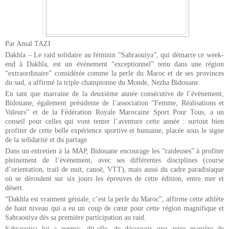
Par Amal TAZI
Dakhla – Le raid solidaire au féminin “Sahraouiya”, qui démarre ce week-
end à Dakhla, est un événement “exceptionnel” tenu dans une région
“extraordinaire” considérée comme la perle du Maroc et de ses provinces
du sud, a affirmé la triple championne du Monde, Nezha Bidouane.
En tant que marraine de la deuxième année consécutive de l’événement,
Bidouane, également présidente de l’association “Femme, Réalisations et
Valeurs” et de la Fédération Royale Marocaine Sport Pour Tous, a un
conseil pour celles qui vont tenter l’aventure cette année : surtout bien
profiter de cette belle expérience sportive et humaine, placée sous le signe
de la solidarité et du partage.
Dans un entretien à la MAP, Bidouane encourage les “raideuses” à profiter
pleinement de l’événement, avec ses différentes disciplines (course
d’orientation, trail de nuit, canoë, VTT), mais aussi du cadre paradisiaque
où se déroulent sur six jours les épreuves de cette édition, entre mer et
désert.
“Dakhla est vraiment géniale, c’est la perle du Maroc”, affirme cette athlète
de haut niveau qui a eu un coup de cœur pour cette région magnifique et
Sahraouiya dès sa première participation au raid.
Sahraouiya lui a permis, dit-elle, de découvrir une autre manière de