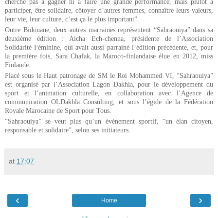
cherche pas à gagner ni à faire une grande performance, mais plutôt à
participer, être solidaire, côtoyer d’autres femmes, connaître leurs valeurs,
leur vie, leur culture, c’est ça le plus important”.
Outre Bidouane, deux autres marraines représentent “Sahraouiya” dans sa
deuxième édition : Aicha Ech-chenna, présidente de l’Association
Solidarité Féminine, qui avait aussi parrainé l’édition précédente, et, pour
la première fois, Sara Chafak, la Maroco-finlandaise élue en 2012, miss
Finlande.
Placé sous le Haut patronage de SM le Roi Mohammed VI, “Sahraouiya”
est organisé par l’Association Lagon Dakhla, pour le développement du
sport et l’animation culturelle, en collaboration avec l’Agence de
communication OLDakhla Consulting, et sous l’égide de la Fédération
Royale Marocaine de Sport pour Tous.
“Sahraouiya” se veut plus qu’un événement sportif, “un élan citoyen,
responsable et solidaire”, selon ses initiateurs.
at
17:07
‹
›
Home